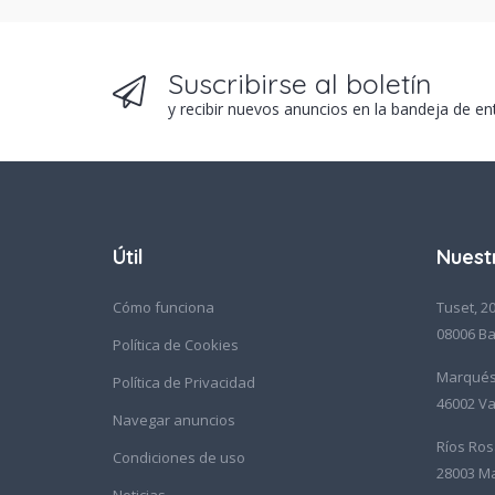
Suscribirse al boletín
y recibir nuevos anuncios en la bandeja de en
Útil
Nuest
Cómo funciona
Tuset, 20
08006 Ba
Política de Cookies
Marqués 
Política de Privacidad
46002 Va
Navegar anuncios
Ríos Ros
Condiciones de uso
28003 M
Noticias