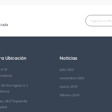
trada
ra Ubicación
Noticias
 3º 4ª
julio 2023
rcelona
noviembre 2020
de Dos Aguas 3, 2
marzo 2019
lencia
febrero 2019
as, 38 2º Izquierda
adrid