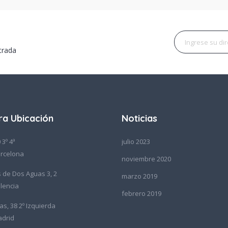
trada
ra Ubicación
Noticias
 3º 4ª
julio 2023
rcelona
noviembre 2020
de Dos Aguas 3, 2
marzo 2019
lencia
febrero 2019
as, 38 2º Izquierda
adrid