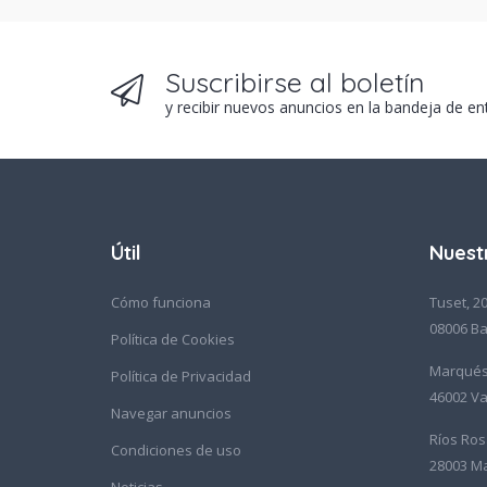
Suscribirse al boletín
y recibir nuevos anuncios en la bandeja de en
Útil
Nuest
Cómo funciona
Tuset, 20
08006 Ba
Política de Cookies
Marqués 
Política de Privacidad
46002 Va
Navegar anuncios
Ríos Ros
Condiciones de uso
28003 M
Noticias