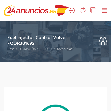
Fuel injector Control Valve
FOORJ01692
Casa
FORMACIÓN Y LIBROS
Autoescuelas