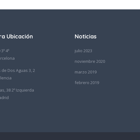
ra Ubicación
Noticias
 3º 4ª
julio 2023
rcelona
noviembre 2020
de Dos Aguas 3, 2
marzo 2019
lencia
febrero 2019
as, 38 2º Izquierda
adrid