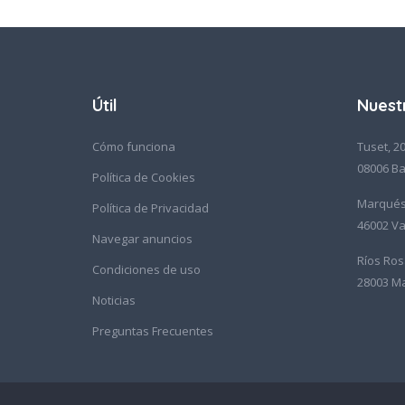
Útil
Nuest
Cómo funciona
Tuset, 20
08006 Ba
Política de Cookies
Marqués 
Política de Privacidad
46002 Va
Navegar anuncios
Ríos Ros
Condiciones de uso
28003 M
Noticias
Preguntas Frecuentes